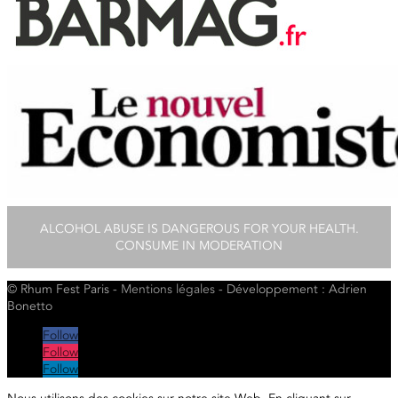
ALCOHOL ABUSE IS DANGEROUS FOR YOUR HEALTH.
CONSUME IN MODERATION
© Rhum Fest Paris -
Mentions
légales
- Développement : Adrien
Bonetto
Follow
Follow
Follow