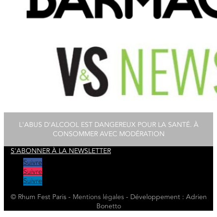
L'ABUS D'ALCOOL EST DANGEREUX POUR LA SANTÉ. À
CONSOMMER AVEC MODÉRATION
S'ABONNER À LA NEWSLETTER
Suivre
Suivre
Suivre
© Rhum Fest Paris -
Mentions
légales
- Développement : Adrien
Bonetto