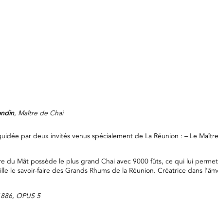
ondin
, Maître de Chai
uidée par deux invités venus spécialement de La Réunion : – Le Maîtr
re du Mât possède le plus grand Chai avec 9000 fûts, ce qui lui perme
veille le savoir-faire des Grands Rhums de la Réunion. Créatrice dans l’â
.
 1886, OPUS 5