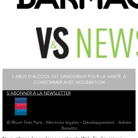
L'ABUS D'ALCOOL EST DANGEREUX POUR LA SANTÉ. À
CONSOMMER AVEC MODÉRATION
S'ABONNER À LA NEWSLETTER
Suivre
Suivre
Suivre
© Rhum Fest Paris -
Mentions
légales
- Développement : Adrien
Bonetto