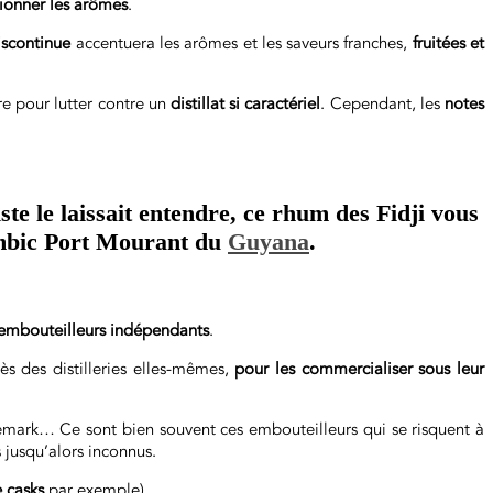
tionner les arômes
.
discontinue
accentuera les arômes et les saveurs franches,
fruitées et
ire pour lutter contre un
distillat si caractériel
. Cependant, les
notes
e le laissait entendre, ce rhum des Fidji vous
lambic Port Mourant du
Guyana
.
’embouteilleurs indépendants
.
rès des distilleries elles-mêmes,
pour les commercialiser sous leur
emark… Ce sont bien souvent ces embouteilleurs qui se risquent à
s jusqu’alors inconnus.
e casks
par exemple).