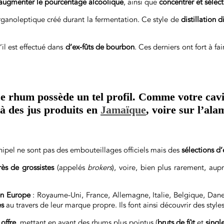
augmenter le pourcentage alcoolique
, ainsi que
concentrer et sélec
 organoleptique créé durant la fermentation. Ce style de
distillation 
’il est effectué dans
d’ex-fûts de bourbon
. Ces derniers ont fort à fa
rhum possède un tel profil. Comme votre cavist
à des jus produits en
Jamaïque
, voire sur l’a
rchipel ne sont pas des embouteillages officiels mais des
sélections d
rès de grossistes
(appelés
brokers
), voire, bien plus rarement, aup
n Europe
: Royaume-Uni, France, Allemagne, Italie, Belgique, Dan
es
au travers de leur marque propre. Ils font ainsi découvrir des style
 offre
, mettant en avant des rhums plus pointus (
bruts de fût
et
singl