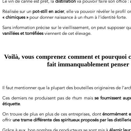
Le vin de canne est prêt, la
distillation
va pouvoir faire son office :
Réalisée sur un
pot-still en acier
, elle va pouvoir révéler le profil
« chimiques »
pour donner naissance à un rhum à l’identité forte.
Sans information précise sur le vieillissement, on peut supposer qu
vanillées et torréfiées
viennent de cet élevage.
Voilà, vous comprenez comment et pourquoi ce 
fait immanquablement penser 
Il faut mentionner que la plupart des bouteilles originaires de l’a
Ces derniers ne produisent pas de rhum mais
se fournissent aup
étiquette
.
On trouve de plus en plus de ces entreprises, dont
énormément e
offrir
une trame différente des spiritueux proposés par les distilleri
Grâce à eux, bon nombre de producteurs se sont mis à
élargir leur