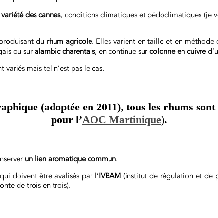
:
variété des cannes
, conditions climatiques et pédoclimatiques (je vo
es produisant du
rhum agricole
. Elles varient en taille et en méthode
gais ou sur
alambic charentais
, en continue sur
colonne en cuivre
d’u
 variés mais tel n’est pas le cas.
graphique (adoptée en 2011), tous les rhums son
pour l’
AOC Martinique
).
onserver
un lien aromatique commun
.
ui doivent être avalisés par l’
IVBAM
(institut de régulation et de
te de trois en trois).