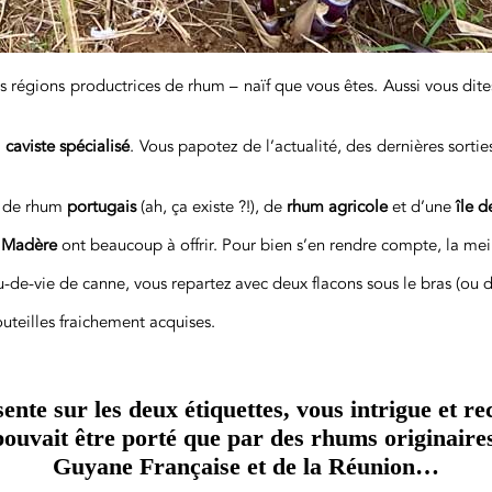
s régions productrices de rhum – naïf que vous êtes. Aussi vous dites
e
caviste spécialisé
. Vous papotez de l’actualité, des dernières sorti
is de rhum
portugais
(ah, ça existe ?!), de
rhum
agricole
et d’une
île d
 Madère
ont beaucoup à offrir. Pour bien s’en rendre compte, la mei
-de-vie de canne, vous repartez avec deux flacons sous le bras (ou da
outeilles fraichement acquises.
e sur les deux étiquettes, vous intrigue et rec
ouvait être porté que par des rhums originaire
Guyane Française et de la Réunion…