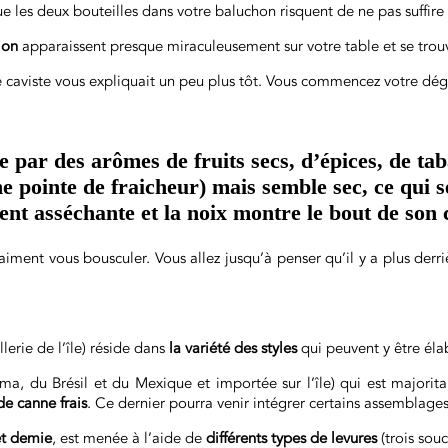
e les deux bouteilles dans votre baluchon risquent de ne pas suffir
ion
apparaissent presque miraculeusement sur votre table et se trouv
e caviste vous expliquait un peu plus tôt. Vous commencez votre dég
le par des arômes de fruits secs, d’épices, de ta
 pointe de fraicheur) mais semble sec, ce qui s
ent asséchante et la noix montre le bout de son 
raiment vous bousculer. Vous allez jusqu’à penser qu’il y a plus derr
lerie de l’île) réside dans
la variété des styles
qui peuvent y être é
a, du Brésil et du Mexique et importée sur l’île) qui est majoritai
 de canne frais
. Ce dernier pourra venir intégrer certains assemblages
et demie
, est menée à l’aide de
différents types de levures
(trois souc