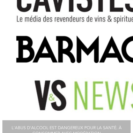
L'ABUS D'ALCOOL EST DANGEREUX POUR LA SANTÉ. À