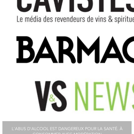
L'ABUS D'ALCOOL EST DANGEREUX POUR LA SANTÉ. À