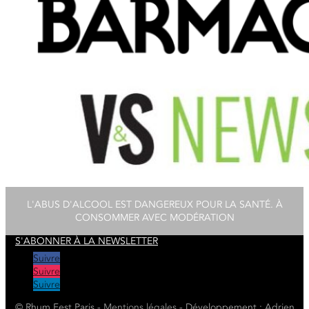
L'ABUS D'ALCOOL EST DANGEREUX POUR LA SANTÉ. À
CONSOMMER AVEC MODÉRATION
S'ABONNER À LA NEWSLETTER
Suivre
Suivre
Suivre
© Rhum Fest Paris -
Mentions
légales
- Développement : Adrien